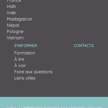
France
Haïti
Inde
Madagascar
Népal
Pologne
Vietnam
S’INFORMER
CONTACTS
Formation
À lire
À voir
Foire aux questions
Liens utiles
COFA - COnfédération Française pour l’Adoption - site créé