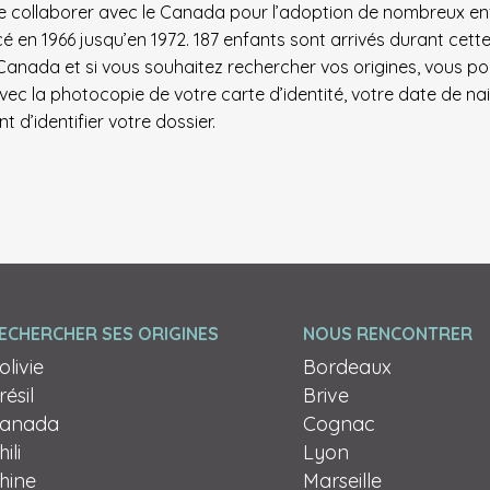
de collaborer avec le Canada pour l’adoption de nombreux en
en 1966 jusqu’en 1972. 187 enfants sont arrivés durant cette
Canada et si vous souhaitez rechercher vos origines, vous p
ec la photocopie de votre carte d’identité, votre date de na
 d’identifier votre dossier.
ECHERCHER SES ORIGINES
NOUS RENCONTRER
olivie
Bordeaux
résil
Brive
anada
Cognac
ili
Lyon
hine
Marseille