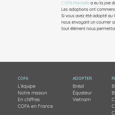
COFA Marseille
a eu la joie 
Les adoptions ont commencé 
Si vous avez été adopté au 
nous envoyant un courrier av
tout élément nous permettant
COFA
ADOPTER
R
L’équipe
Brésil
B
Notre mission
Équateur
B
En chiffres
Vietnam
C
COFA en France
Ch
C