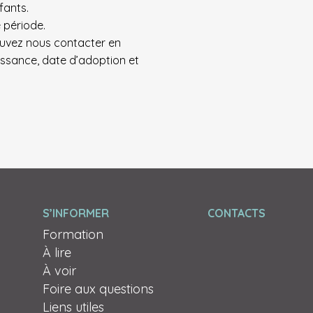
fants.
 période.
ouvez nous contacter en
issance, date d’adoption et
S’INFORMER
CONTACTS
Formation
À lire
À voir
Foire aux questions
Liens utiles